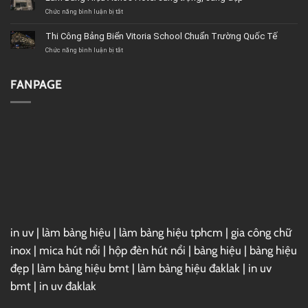
hiệu
showroom
ở
Chức năng bình luận bị tắt
ô
Làm
tô
Bảng
Thi Công Bảng Biển Vitoria School Chuẩn Trường Quốc Tế
Hiệu
Acnos
ở
Chức năng bình luận bị tắt
Hotel
Thi
sang
Công
trọng,
Bảng
FANPAGE
sáng
Biển
đẹp
Vitoria
School
Chuẩn
Trường
Quốc
Tế
in uv
|
làm bảng hiệu
|
làm bảng hiệu tphcm
|
gia công chữ
inox
|
mica hút nổi
|
hộp đèn hút nổi
|
bảng hiệu
|
bảng hiệu
đẹp
|
làm bảng hiệu bmt
|
làm bảng hiệu đaklak
|
in uv
bmt
|
in uv đaklak