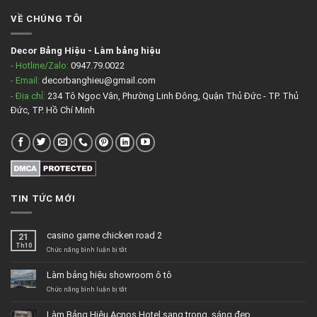
VỀ CHÚNG TÔI
Decor Bảng Hiệu
-
Làm bảng hiệu
- Hotline/Zalo:
0947.79.0022
- Email:
decorbanghieu@gmail.com
- Địa chỉ:
234 Tô Ngọc Vân, Phường Linh Đông, Quận Thủ Đức - TP. Thủ
Đức, TP. Hồ Chí Minh
TIN TỨC MỚI
casino game chicken road 2
21
Th10
ở
Chức năng bình luận bị tắt
casino
game
Làm bảng hiệu showroom ô tô
chicken
road
ở
Chức năng bình luận bị tắt
2
Làm
bảng
Làm Bảng Hiệu Acnos Hotel sang trọng, sáng đẹp