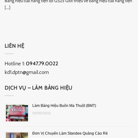
Bảng hiệu cửa hàng tiện lợi GS25 Giới thiệu về bảng hiệu cửa hàng tiện
[...]
LIÊN HỆ
Hotline 1:
0947.79.0022
kd1.dptn@gmail.com
DỊCH VỤ – LÀM BẢNG HIỆU
Làm Bảng Hiệu Buôn Ma Thuột (BMT)
05/10/2022
Đơn Vị Chuyên Làm Standee Quảng Cáo Rẻ