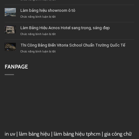
casino
game
Làm bảng hiệu showroom ô tô
chicken
road
ở
Chức năng bình luận bị tắt
2
Làm
bảng
Làm Bảng Hiệu Acnos Hotel sang trọng, sáng đẹp
hiệu
showroom
ở
Chức năng bình luận bị tắt
ô
Làm
tô
Bảng
Thi Công Bảng Biển Vitoria School Chuẩn Trường Quốc Tế
Hiệu
Acnos
ở
Chức năng bình luận bị tắt
Hotel
Thi
sang
Công
trọng,
Bảng
FANPAGE
sáng
Biển
đẹp
Vitoria
School
Chuẩn
Trường
Quốc
Tế
in uv
|
làm bảng hiệu
|
làm bảng hiệu tphcm
|
gia công chữ