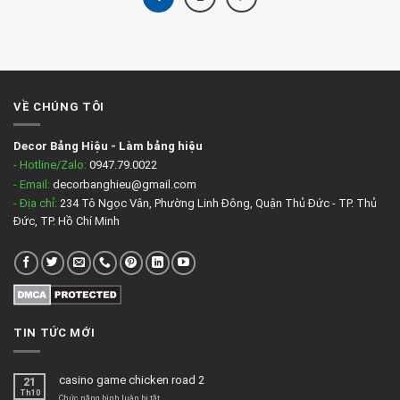
VỀ CHÚNG TÔI
Decor Bảng Hiệu
-
Làm bảng hiệu
- Hotline/Zalo:
0947.79.0022
- Email:
decorbanghieu@gmail.com
- Địa chỉ:
234 Tô Ngọc Vân, Phường Linh Đông, Quận Thủ Đức - TP. Thủ
Đức, TP. Hồ Chí Minh
TIN TỨC MỚI
casino game chicken road 2
21
Th10
ở
Chức năng bình luận bị tắt