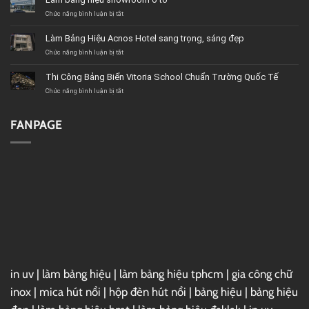
chicken
road
ở
Chức năng bình luận bị tắt
2
Làm
bảng
Làm Bảng Hiệu Acnos Hotel sang trọng, sáng đẹp
hiệu
showroom
ở
Chức năng bình luận bị tắt
ô
Làm
tô
Bảng
Thi Công Bảng Biển Vitoria School Chuẩn Trường Quốc Tế
Hiệu
Acnos
ở
Chức năng bình luận bị tắt
Hotel
Thi
sang
Công
trọng,
Bảng
FANPAGE
sáng
Biển
đẹp
Vitoria
School
Chuẩn
Trường
Quốc
Tế
in uv
|
làm bảng hiệu
|
làm bảng hiệu tphcm
|
gia công chữ
inox
|
mica hút nổi
|
hộp đèn hút nổi
|
bảng hiệu
|
bảng hiệu