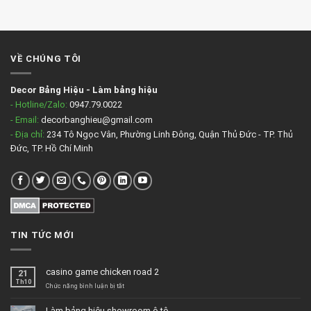
VỀ CHÚNG TÔI
Decor Bảng Hiệu
-
Làm bảng hiệu
- Hotline/Zalo:
0947.79.0022
- Email:
decorbanghieu@gmail.com
- Địa chỉ:
234 Tô Ngọc Vân, Phường Linh Đông, Quận Thủ Đức - TP. Thủ
Đức, TP. Hồ Chí Minh
TIN TỨC MỚI
casino game chicken road 2
21
Th10
ở
Chức năng bình luận bị tắt
casino
game
Làm bảng hiệu showroom ô tô