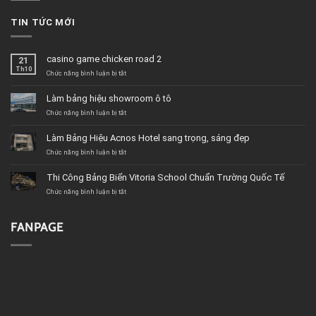
TIN TỨC MỚI
casino game chicken road 2
21
Th10
ở
Chức năng bình luận bị tắt
casino
game
Làm bảng hiệu showroom ô tô
chicken
road
ở
Chức năng bình luận bị tắt
2
Làm
bảng
Làm Bảng Hiệu Acnos Hotel sang trọng, sáng đẹp
hiệu
showroom
ở
Chức năng bình luận bị tắt
ô
Làm
tô
Bảng
Thi Công Bảng Biển Vitoria School Chuẩn Trường Quốc Tế
Hiệu
Acnos
ở
Chức năng bình luận bị tắt
Hotel
Thi
sang
Công
trọng,
Bảng
FANPAGE
sáng
Biển
đẹp
Vitoria
School
Chuẩn
Trường
Quốc
Tế