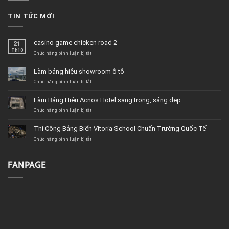
TIN TỨC MỚI
casino game chicken road 2
21
Th10
ở
Chức năng bình luận bị tắt
casino
game
Làm bảng hiệu showroom ô tô
chicken
road
ở
Chức năng bình luận bị tắt
2
Làm
bảng
Làm Bảng Hiệu Acnos Hotel sang trọng, sáng đẹp
hiệu
showroom
ở
Chức năng bình luận bị tắt
ô
Làm
tô
Bảng
Thi Công Bảng Biển Vitoria School Chuẩn Trường Quốc Tế
Hiệu
Acnos
ở
Chức năng bình luận bị tắt
Hotel
Thi
sang
Công
trọng,
Bảng
FANPAGE
sáng
Biển
đẹp
Vitoria
School
Chuẩn
Trường
Quốc
Tế