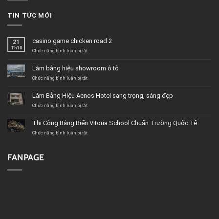
TIN TỨC MỚI
casino game chicken road 2
21
Th10
ở
Chức năng bình luận bị tắt
casino
game
Làm bảng hiệu showroom ô tô
chicken
road
ở
Chức năng bình luận bị tắt
2
Làm
bảng
Làm Bảng Hiệu Acnos Hotel sang trọng, sáng đẹp
hiệu
showroom
ở
Chức năng bình luận bị tắt
ô
Làm
tô
Bảng
Thi Công Bảng Biển Vitoria School Chuẩn Trường Quốc Tế
Hiệu
Acnos
ở
Chức năng bình luận bị tắt
Hotel
Thi
sang
Công
trọng,
Bảng
FANPAGE
sáng
Biển
đẹp
Vitoria
School
Chuẩn
Trường
Quốc
Tế