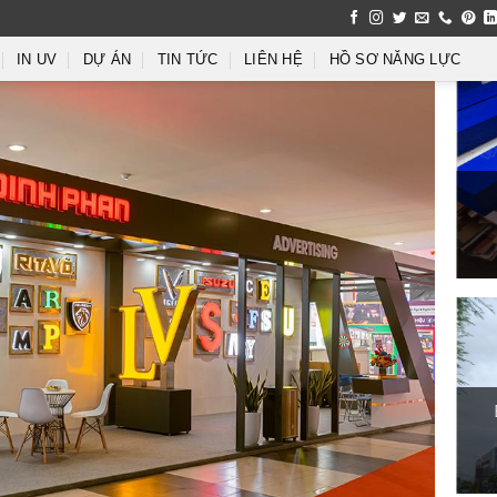
IN UV
DỰ ÁN
TIN TỨC
LIÊN HỆ
HỒ SƠ NĂNG LỰC
Làm bảng hiệu showroom ô tô
18/10/2025
Thi Công Bảng Biển Vitoria School Chuẩn
Trường Quốc Tế
10/10/2025