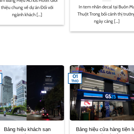
ữ inox vàng Trong lĩnh vực thiết
Hộp đèn hút nổi tại Buôn Ma Th
ế bảng hiệu quảng cáo, chất liệu
Trong thời đại cạnh tranh thươ
và [...]
hiệu [...]
01
Th10
Bảng hiệu khách sạn
Bảng hiệu cửa hàng tiện l