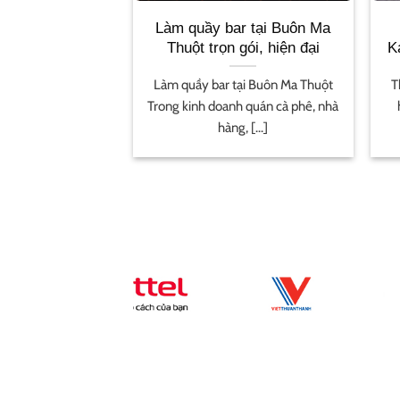
 Trang Trí Ban
Làm quầy bar tại Buôn Ma
g Cư Độc Đáo
Thuột trọn gói, hiện đại
K
rí Ban Công Chung
Làm quầy bar tại Buôn Ma Thuột
T
n công là không
Trong kinh doanh quán cà phê, nhà
n [...]
hàng, [...]