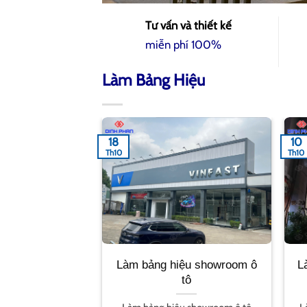
Tư vấn và thiết kế
miễn phí 100%
Làm Bảng Hiệu
26
25
Th9
Th9
i Buôn Ma Thuột
Chữ inox sơn hấp nhiệt hiện
C
 bền và đẹp
đại, thu hút khách hàng