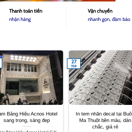
Thanh toán tiền
Vận chuyển
nhận hàng
nhanh gọn, đảm bảo
24
Th9
hữ inox vàng sang trọng,
Hộp đèn hút nổi tại Buôn 
bền đẹp cho bảng hiệu
Thuột giá rẻ, thi công nha