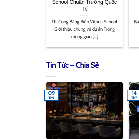
d Đà Nẵng
School Chuẩn Trường Quốc
Tế
 Dự Án SunWorld
Thi Công Bảng Biển Vitoria School
Bả
Phan vinh dự khi
Giới thiệu chung về dự án Trong
hợp [...]
không gian [...]
Tin Tức – Chia Sẻ
09
14
Th9
Th7