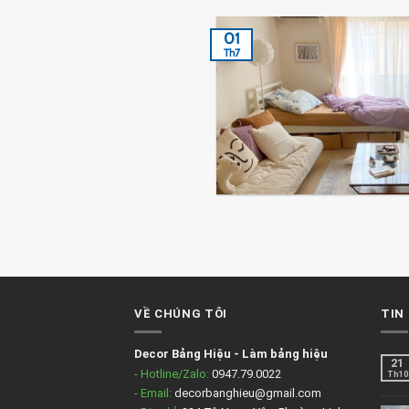
01
Th7
VỀ CHÚNG TÔI
TIN
Decor Bảng Hiệu
-
Làm bảng hiệu
21
- Hotline/Zalo:
0947.79.0022
Th10
- Email:
decorbanghieu@gmail.com