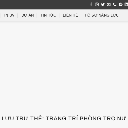
IN UV
DỰ ÁN
TIN TỨC
LIÊN HỆ
HỒ SƠ NĂNG LỰC
LƯU TRỮ THẺ:
TRANG TRÍ PHÒNG TRỌ NỮ