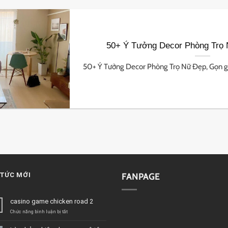
50+ Ý Tưởng Decor Phòng Trọ
50+ Ý Tưởng Decor Phòng Trọ Nữ Đẹp, Gọn gàng
 TỨC MỚI
FANPAGE
casino game chicken road 2
ở
Chức năng bình luận bị tắt
casino
game