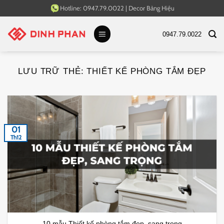
Bỏ
Hotline:
0947.79.0022
|
Decor Bảng Hiệu
qua
nội
0947.79.0022
dung
LƯU TRỮ THẺ:
THIẾT KẾ PHÒNG TẮM ĐẸP
01
Th12
10 mẫu Thiết kế phòng tắm đẹp, sang trọng