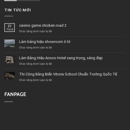
TIN TỨC MỚI
casino game chicken road 2
21
Th10
ở
Chức năng bình luận bị tắt
casino
game
Làm bảng hiệu showroom ô tô
chicken
road
ở
Chức năng bình luận bị tắt
2
Làm
bảng
Làm Bảng Hiệu Acnos Hotel sang trọng, sáng đẹp
hiệu
showroom
ở
Chức năng bình luận bị tắt
ô
Làm
tô
Bảng
Thi Công Bảng Biển Vitoria School Chuẩn Trường Quốc Tế
Hiệu
Acnos
ở
Chức năng bình luận bị tắt
Hotel
Thi
sang
Công
trọng,
Bảng
FANPAGE
sáng
Biển
đẹp
Vitoria
School
Chuẩn
Trường
Quốc
Tế