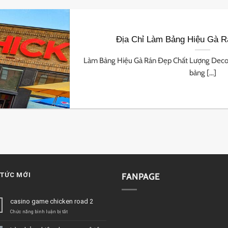
Địa Chỉ Làm Bảng Hiệu Gà 
Làm Bảng Hiệu Gà Rán Đẹp Chất Lượng Deco
bảng [...]
 TỨC MỚI
FANPAGE
casino game chicken road 2
ở
Chức năng bình luận bị tắt
casino
game