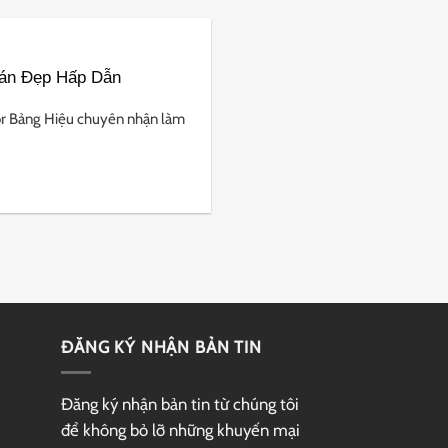
Rán Đẹp Hấp Dẫn
r Bảng Hiệu chuyên nhận làm
ĐĂNG KÝ NHẬN BẢN TIN
Đăng ký nhận bản tin từ chúng tôi
để không bỏ lỡ những khuyến mại