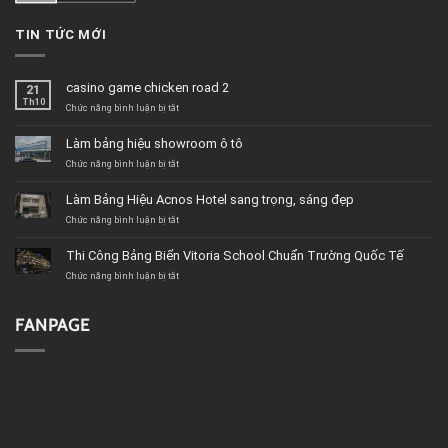
TIN TỨC MỚI
casino game chicken road 2
21
Th10
ở
Chức năng bình luận bị tắt
casino
game
Làm bảng hiệu showroom ô tô
chicken
road
ở
Chức năng bình luận bị tắt
2
Làm
bảng
Làm Bảng Hiệu Acnos Hotel sang trọng, sáng đẹp
hiệu
showroom
ở
Chức năng bình luận bị tắt
ô
Làm
tô
Bảng
Thi Công Bảng Biển Vitoria School Chuẩn Trường Quốc Tế
Hiệu
Acnos
ở
Chức năng bình luận bị tắt
Hotel
Thi
sang
Công
trọng,
Bảng
FANPAGE
sáng
Biển
đẹp
Vitoria
School
Chuẩn
Trường
Quốc
Tế