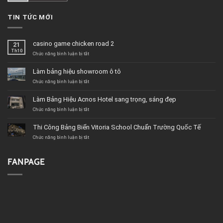
TIN TỨC MỚI
casino game chicken road 2
21
Th10
ở
Chức năng bình luận bị tắt
casino
game
Làm bảng hiệu showroom ô tô
chicken
road
ở
Chức năng bình luận bị tắt
2
Làm
bảng
Làm Bảng Hiệu Acnos Hotel sang trọng, sáng đẹp
hiệu
showroom
ở
Chức năng bình luận bị tắt
ô
Làm
tô
Bảng
Thi Công Bảng Biển Vitoria School Chuẩn Trường Quốc Tế
Hiệu
Acnos
ở
Chức năng bình luận bị tắt
Hotel
Thi
sang
Công
trọng,
Bảng
FANPAGE
sáng
Biển
đẹp
Vitoria
School
Chuẩn
Trường
Quốc
Tế