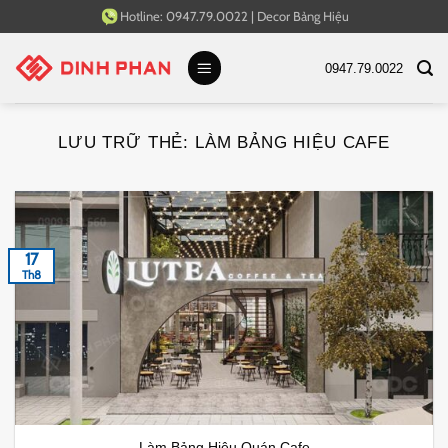
Bỏ
Hotline:
0947.79.0022
|
Decor Bảng Hiệu
qua
nội
0947.79.0022
dung
LƯU TRỮ THẺ:
LÀM BẢNG HIỆU CAFE
17
Th8
Làm Bảng Hiệu Quán Cafe