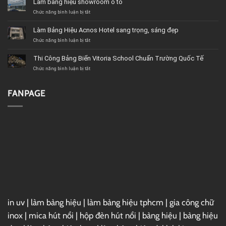
Làm bảng hiệu showroom ô tô
chicken
road
ở
Chức năng bình luận bị tắt
2
Làm
bảng
Làm Bảng Hiệu Acnos Hotel sang trọng, sáng đẹp
hiệu
showroom
ở
Chức năng bình luận bị tắt
ô
Làm
tô
Bảng
Thi Công Bảng Biển Vitoria School Chuẩn Trường Quốc Tế
Hiệu
Acnos
ở
Chức năng bình luận bị tắt
Hotel
Thi
sang
Công
trọng,
Bảng
FANPAGE
sáng
Biển
đẹp
Vitoria
School
Chuẩn
Trường
Quốc
Tế
in uv
|
làm bảng hiệu
|
làm bảng hiệu tphcm
|
gia công chữ
inox
|
mica hút nổi
|
hộp đèn hút nổi
|
bảng hiệu
|
bảng hiệu