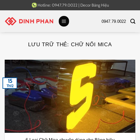
Bỏ
Hotline:
0947.79.0022
|
Decor Bảng Hiệu
qua
nội
0947.79.0022
dung
LƯU TRỮ THẺ:
CHỮ NỔI MICA
15
Th12
6 Loại Chữ Mica chuyên dùng cho Bảng hiệu