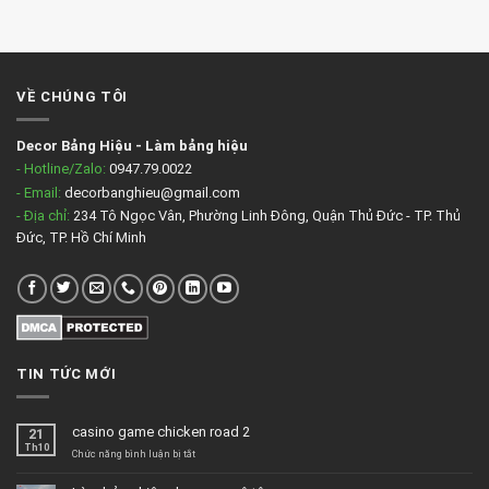
VỀ CHÚNG TÔI
Decor Bảng Hiệu
-
Làm bảng hiệu
- Hotline/Zalo:
0947.79.0022
- Email:
decorbanghieu@gmail.com
- Địa chỉ:
234 Tô Ngọc Vân, Phường Linh Đông, Quận Thủ Đức - TP. Thủ
Đức, TP. Hồ Chí Minh
TIN TỨC MỚI
casino game chicken road 2
21
Th10
ở
Chức năng bình luận bị tắt
casino
game