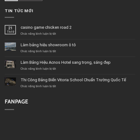
TIN TỨC MỚI
casino game chicken road 2
21
Th10
ở
Chức năng bình luận bị tắt
casino
game
Làm bảng hiệu showroom ô tô
chicken
road
ở
Chức năng bình luận bị tắt
2
Làm
bảng
Làm Bảng Hiệu Acnos Hotel sang trọng, sáng đẹp
hiệu
showroom
ở
Chức năng bình luận bị tắt
ô
Làm
tô
Bảng
Thi Công Bảng Biển Vitoria School Chuẩn Trường Quốc Tế
Hiệu
Acnos
ở
Chức năng bình luận bị tắt
Hotel
Thi
sang
Công
trọng,
Bảng
FANPAGE
sáng
Biển
đẹp
Vitoria
School
Chuẩn
Trường
Quốc
Tế