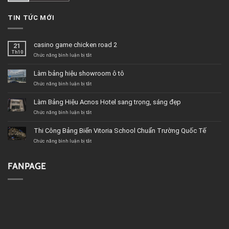
TIN TỨC MỚI
casino game chicken road 2
21
Th10
ở
Chức năng bình luận bị tắt
casino
game
Làm bảng hiệu showroom ô tô
chicken
road
ở
Chức năng bình luận bị tắt
2
Làm
bảng
Làm Bảng Hiệu Acnos Hotel sang trọng, sáng đẹp
hiệu
showroom
ở
Chức năng bình luận bị tắt
ô
Làm
tô
Bảng
Thi Công Bảng Biển Vitoria School Chuẩn Trường Quốc Tế
Hiệu
Acnos
ở
Chức năng bình luận bị tắt
Hotel
Thi
sang
Công
trọng,
Bảng
FANPAGE
sáng
Biển
đẹp
Vitoria
School
Chuẩn
Trường
Quốc
Tế