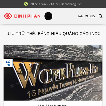
Bỏ
Hotline:
0947.79.0022
|
Decor Bảng Hiệu
qua
nội
0947.79.0022
dung
LƯU TRỮ THẺ:
BẢNG HIỆU QUẢNG CÁO INOX
22
Th8
Làm Bảng Hiệu Inox