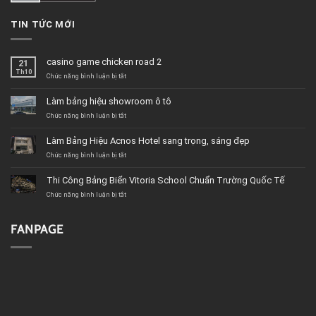
TIN TỨC MỚI
casino game chicken road 2
21
Th10
ở
Chức năng bình luận bị tắt
casino
game
Làm bảng hiệu showroom ô tô
chicken
road
ở
Chức năng bình luận bị tắt
2
Làm
bảng
Làm Bảng Hiệu Acnos Hotel sang trọng, sáng đẹp
hiệu
showroom
ở
Chức năng bình luận bị tắt
ô
Làm
tô
Bảng
Thi Công Bảng Biển Vitoria School Chuẩn Trường Quốc Tế
Hiệu
Acnos
ở
Chức năng bình luận bị tắt
Hotel
Thi
sang
Công
trọng,
Bảng
FANPAGE
sáng
Biển
đẹp
Vitoria
School
Chuẩn
Trường
Quốc
Tế