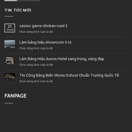
TIN TỨC MỚI
casino game chicken road 2
21
Th10
ở
Chức năng bình luận bị tắt
casino
game
Làm bảng hiệu showroom ô tô
chicken
road
ở
Chức năng bình luận bị tắt
2
Làm
bảng
Làm Bảng Hiệu Acnos Hotel sang trọng, sáng đẹp
hiệu
showroom
ở
Chức năng bình luận bị tắt
ô
Làm
tô
Bảng
Thi Công Bảng Biển Vitoria School Chuẩn Trường Quốc Tế
Hiệu
Acnos
ở
Chức năng bình luận bị tắt
Hotel
Thi
sang
Công
trọng,
Bảng
FANPAGE
sáng
Biển
đẹp
Vitoria
School
Chuẩn
Trường
Quốc
Tế